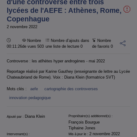
d'une controverse entre trois
lycées de l'AEFE : Athènes, Rome,
Copenhague
2 novembre 2022
Durée :
Nombre
Nombre d’ajouts dans
Nombre
00:11:26
de vues 503
une liste de lecture
0
de favoris
0
Controverse : les atlhètes hyper androgènes - mai 2022
Reportage réalisé par Karine Gauthey (enseignante de lettre au Lycée
Chateaubriand de Rome). Voix : Diana Klein (formatrice SVT)
Mots clés :
aefe
cartographie des controverses
innovation pedagogique
Informations
Diana Klein
Propriétaire(s) additionnel(s) :
Ajouté par :
François Bourgue
Tiphaine Jones
2 novembre 2022
Intervenant(s) :
Mis à jour le :