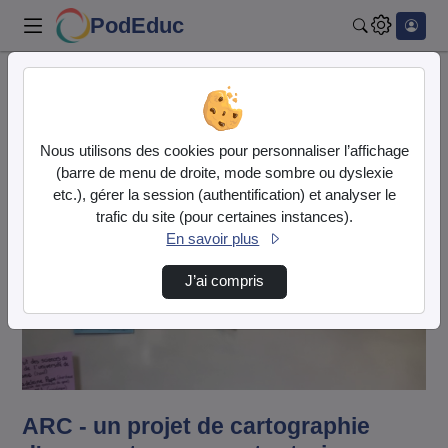
PodEduc
Rechercher
Accueil
Vidéos
ARC - un projet de cartographie d'une contro…
Nous utilisons des cookies pour personnaliser l’affichage
(barre de menu de droite, mode sombre ou dyslexie
etc.), gérer la session (authentification) et analyser le
trafic du site (pour certaines instances).
En savoir plus
J’ai compris
Lire
la
vidéo
ARC - un projet de cartographie