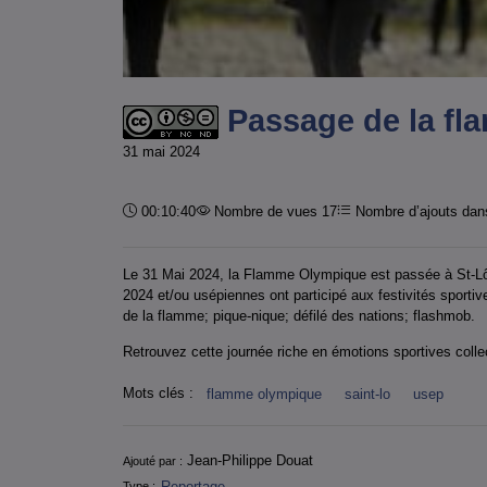
Passage de la fl
31 mai 2024
Durée :
00:10:40
Nombre de vues 17
Nombre d’ajouts dans
Le 31 Mai 2024, la Flamme Olympique est passée à St-Lô.
2024 et/ou usépiennes ont participé aux festivités sporti
de la flamme; pique-nique; défilé des nations; flashmob.
Retrouvez cette journée riche en émotions sportives colle
Mots clés :
flamme olympique
saint-lo
usep
Informations
Jean-Philippe Douat
Ajouté par :
Reportage
Type :