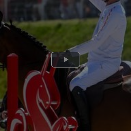
Lire
la
vidéo