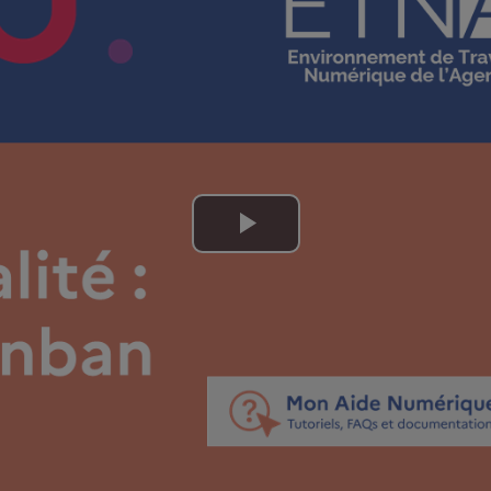
Lire
la
vidéo