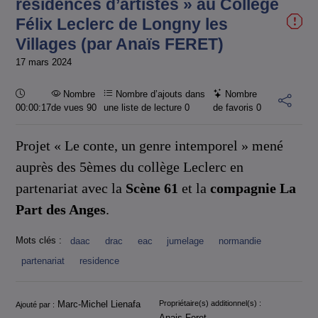
résidences d’artistes » au Collège
Félix Leclerc de Longny les
Villages (par Anaïs FERET)
17 mars 2024
Durée :
Nombre
Nombre d’ajouts dans
Nombre
00:00:17
de vues 90
une liste de lecture
0
de favoris
0
Projet « Le conte, un genre intemporel » mené
auprès des 5èmes du collège Leclerc en
partenariat avec la
Scène 61
et la
compagnie La
Part des Anges
.
Mots clés :
daac
drac
eac
jumelage
normandie
partenariat
residence
Informations
Marc-Michel Lienafa
Propriétaire(s) additionnel(s) :
Ajouté par :
Anais Feret