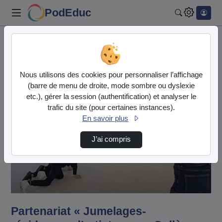
PodEduc
Rechercher
Accueil
Vidéos
Partenariat « Jumelages-résidences d’artiste…
Nous utilisons des cookies pour personnaliser l’affichage
(barre de menu de droite, mode sombre ou dyslexie
etc.), gérer la session (authentification) et analyser le
trafic du site (pour certaines instances).
En savoir plus
J’ai compris
Lire
la
vidéo
Partenariat « Jumelages-