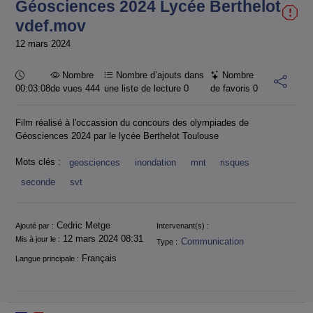
Géosciences 2024 Lycée Berthelot
vdef.mov
12 mars 2024
Durée :
Nombre
Nombre d’ajouts dans
Nombre
00:03:08
de vues 444
une liste de lecture
0
de favoris
0
Film réalisé à l'occassion du concours des olympiades de
Géosciences 2024 par le lycée Berthelot Toulouse
Mots clés :
geosciences
inondation
mnt
risques
seconde
svt
Informations
Cedric Metge
Ajouté par :
Intervenant(s) :
12 mars 2024 08:31
Mis à jour le :
Communication
Type :
Français
Langue principale :