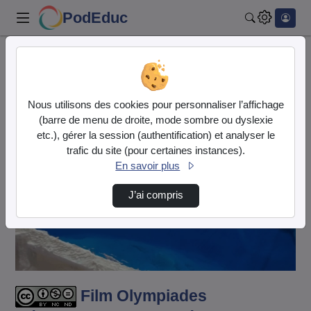
PodEduc
Rechercher
Accueil
Vidéos
Film Olympiades Géosciences 2024 Lycée Berth…
Nous utilisons des cookies pour personnaliser l’affichage
(barre de menu de droite, mode sombre ou dyslexie
etc.), gérer la session (authentification) et analyser le
trafic du site (pour certaines instances).
En savoir plus
J’ai compris
Lire
la
vidéo
Film Olympiades