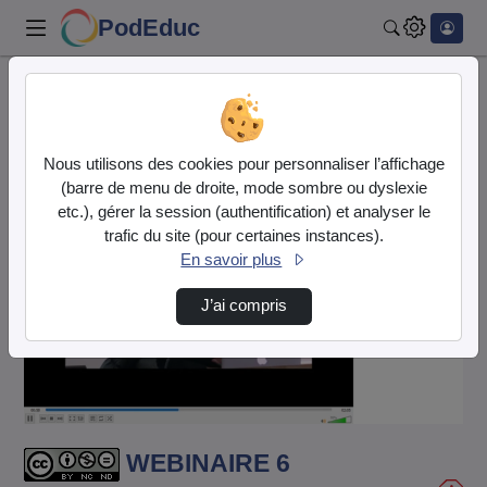
PodEduc
Rechercher
Accueil
Vidéos
WEBINAIRE 6 ENSEIGNEMENT EXPLICITE.m4v
Nous utilisons des cookies pour personnaliser l’affichage
(barre de menu de droite, mode sombre ou dyslexie
etc.), gérer la session (authentification) et analyser le
trafic du site (pour certaines instances).
En savoir plus
J’ai compris
Lire
la
vidéo
WEBINAIRE 6