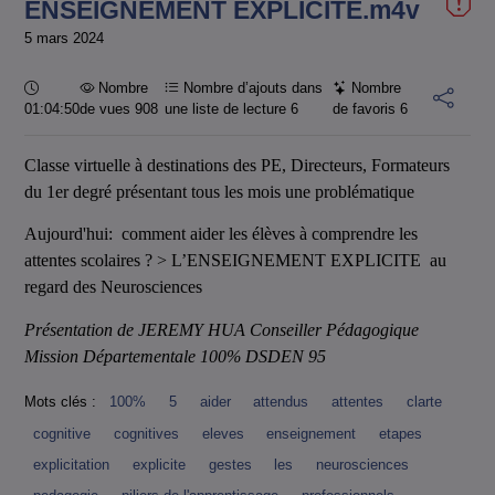
ENSEIGNEMENT EXPLICITE.m4v
5 mars 2024
Durée :
Nombre
Nombre d’ajouts dans
Nombre
01:04:50
de vues 908
une liste de lecture
6
de favoris
6
Classe virtuelle à destinations des PE, Directeurs, Formateurs
du 1er degré présentant tous les mois une problématique
Aujourd'hui: comment aider les élèves à comprendre les
attentes scolaires ? > L’ENSEIGNEMENT EXPLICITE au
regard des Neurosciences
Présentation de JEREMY HUA Conseiller Pédagogique
Mission Départementale 100% DSDEN 95
Mots clés :
100%
5
aider
attendus
attentes
clarte
cognitive
cognitives
eleves
enseignement
etapes
explicitation
explicite
gestes
les
neurosciences