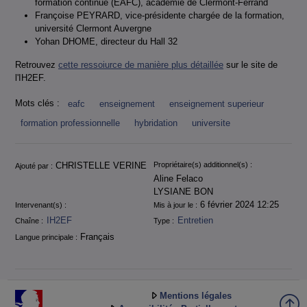
formation continue (EAFC), académie de Clermont-Ferrand
Françoise PEYRARD, vice-présidente chargée de la formation,
université Clermont Auvergne
Yohan DHOME, directeur du Hall 32
Retrouvez
cette ressoiurce de manière plus détaillée
sur le site de
l'IH2EF.
Mots clés :
eafc
enseignement
enseignement superieur
formation professionnelle
hybridation
universite
Informations
CHRISTELLE VERINE
Propriétaire(s) additionnel(s) :
Ajouté par :
Aline Felaco
LYSIANE BON
6 février 2024 12:25
Intervenant(s) :
Mis à jour le :
IH2EF
Entretien
Chaîne :
Type :
Français
Langue principale :
Mentions légales