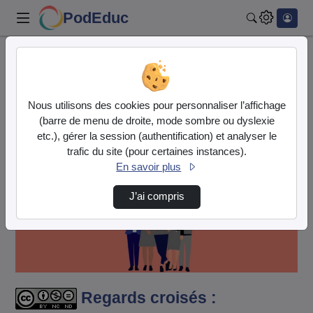
PodEduc
Rechercher
Accueil
Vidéos
Regards croisés : l’hybridation d’un enseign…
Nous utilisons des cookies pour personnaliser l’affichage
(barre de menu de droite, mode sombre ou dyslexie
etc.), gérer la session (authentification) et analyser le
trafic du site (pour certaines instances).
En savoir plus
J’ai compris
Lire
la
vidéo
Regards croisés :