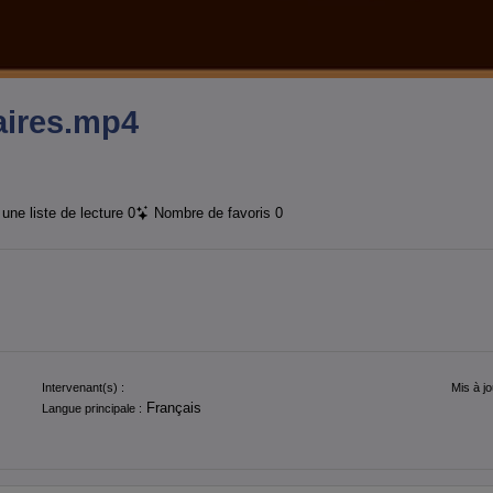
aires.mp4
une liste de lecture
0
Nombre de favoris
0
Intervenant(s) :
Mis à jo
Français
Langue principale :