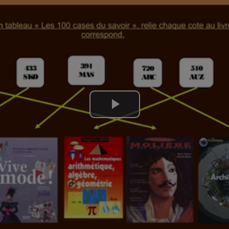
Lire
la
vidéo