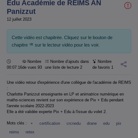
Edu Académie de REIMS AN
Panizzut
12 juillet 2023
Cette vidéo est chapitrée. Cliquez sur le bouton de
chapitre
sur le lecteur vidéo pour les voir.
Durée :
Nombre
Nombre d’ajouts dans
Nombre
00:07:16
de vues 93
une liste de lecture
2
de favoris
1
Une vidéo retour d'expérience d'une collègue de l'académie de REIMS
:
Charlotte Panizzut enseignante en LP et animatrice numérique en
maths-sciences revient sur son expérience de Pix + Edu pendant
l'année scolaire 2022-2023
Elle a été validée experte Pix + Edu à l'issue du volet 2.
Mots clés :
+
certification
crcnedu
drane
edu
pix
reims
retex