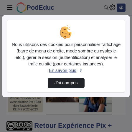
PodEduc
Rechercher
Accueil
Vidéos
Retour Expérience Pix + Edu Académie de REIM…
Nous utilisons des cookies pour personnaliser l’affichage
(barre de menu de droite, mode sombre ou dyslexie
etc.), gérer la session (authentification) et analyser le
trafic du site (pour certaines instances).
En savoir plus
J’ai compris
Lire
la
vidéo
Retour Expérience Pix +