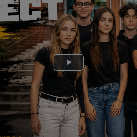
Lire
la
vidéo