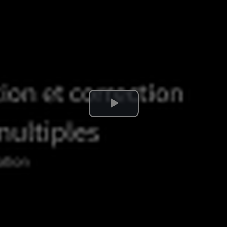
Lire
la
vidéo