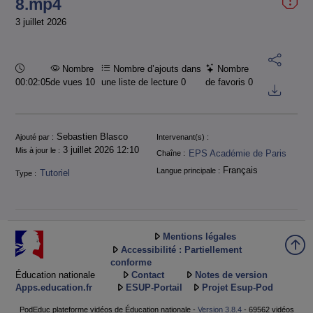
8.mp4
3 juillet 2026
Durée :
Nombre
Nombre d’ajouts dans
Nombre
00:02:05
de vues 10
une liste de lecture
0
de favoris
0
Informations
Sebastien Blasco
Ajouté par :
Intervenant(s) :
3 juillet 2026 12:10
Mis à jour le :
EPS Académie de Paris
Chaîne :
Français
Langue principale :
Tutoriel
Type :
Mentions légales
Accessibilité : Partiellement
conforme
Éducation nationale
Contact
Notes de version
Apps.education.fr
ESUP-Portail
Projet Esup-Pod
PodEduc plateforme vidéos de Éducation nationale -
Version 3.8.4
- 69562 vidéos