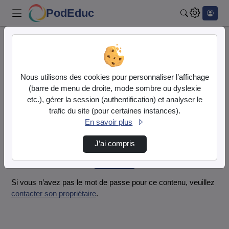
PodEduc
Rechercher
Accueil
Vidéos
Mon(s)tre-toi
Nous utilisons des cookies pour personnaliser l’affichage
Mot de passe requis
(barre de menu de droite, mode sombre ou dyslexie
Cette vidéo est protégée par un mot de passe, veuillez le
etc.), gérer la session (authentification) et analyser le
fournir et cliquez sur envoyer.
trafic du site (pour certaines instances).
En savoir plus
Mot de passe
*
J’ai compris
Envoyer
Si vous n’avez pas le mot de passe pour ce contenu, veuillez
contacter son propriétaire
.