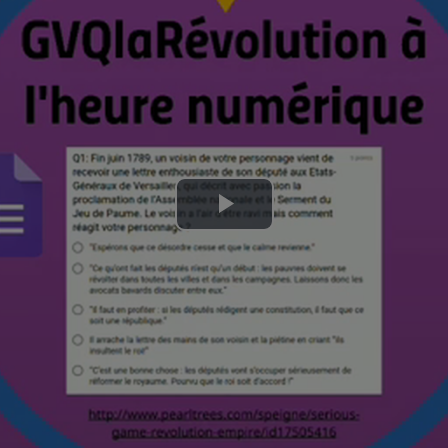
Lire
la
vidéo