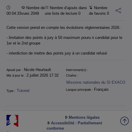
Durée :
Nombre de
Nombre d’ajouts dans
Nombre
00:04:33
vues 2049
une liste de lecture
0
de favoris
0
Cette version prend en compte les évolutions réglementaires 2026 :
- limitation des points à jury à 50 maximum pouru n candidat pour le
1er et le 2nd groupe
- interdiction de mettre des points jury à un candidat refusé
Informations
Nicole Heurtault
Ajouté par :
Intervenant(s) :
2 juillet 2026 17:32
Mis à jour le :
Chaîne :
Missions nationales du SI EXACO
Français
Langue principale :
Tutoriel
Type :
Mentions légales
Accessibilité : Partiellement
conforme