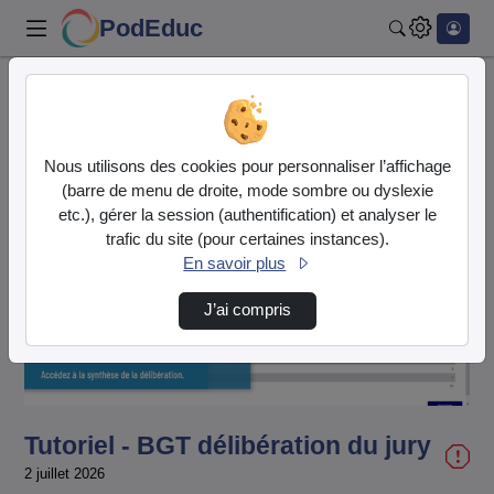
PodEduc
Rechercher
Accueil
Vidéos
Tutoriel - BGT délibération du jury
Nous utilisons des cookies pour personnaliser l’affichage
(barre de menu de droite, mode sombre ou dyslexie
etc.), gérer la session (authentification) et analyser le
trafic du site (pour certaines instances).
En savoir plus
Lire
J’ai compris
la
vidéo
Tutoriel - BGT délibération du jury
2 juillet 2026