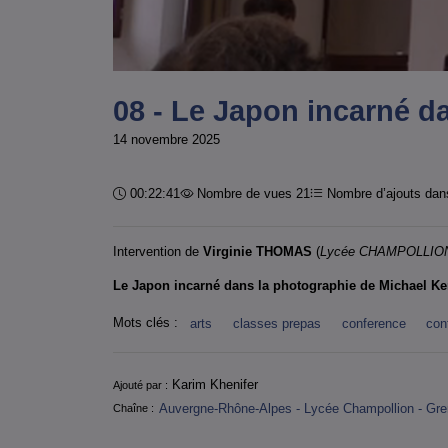
08 - Le Japon incarné d
14 novembre 2025
Durée :
00:22:41
Nombre de vues 21
Nombre d’ajouts dans
Intervention de
Virginie THOMAS
(
Lycée CHAMPOLLIO
Le Japon incarné dans la photographie de Michael Ke
Mots clés :
arts
classes prepas
conference
con
Informations
Karim Khenifer
Ajouté par :
Auvergne-Rhône-Alpes - Lycée Champollion - Gre
Chaîne :