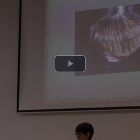
Lire
la
vidéo