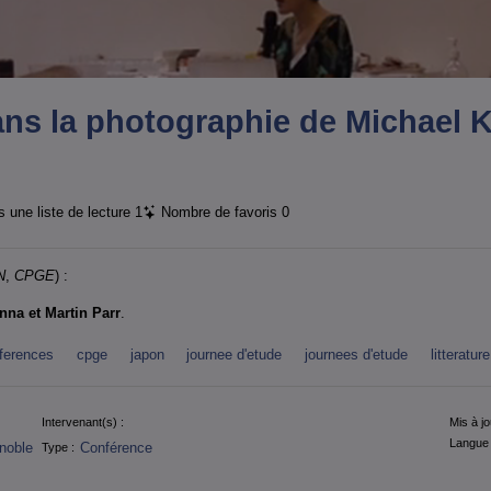
ans la photographie de Michael K
 une liste de lecture
1
Nombre de favoris
0
N
,
CPGE
) :
nna et Martin Parr
.
ferences
cpge
japon
journee d'etude
journees d'etude
litterature
Intervenant(s) :
Mis à jo
Langue 
noble
Conférence
Type :