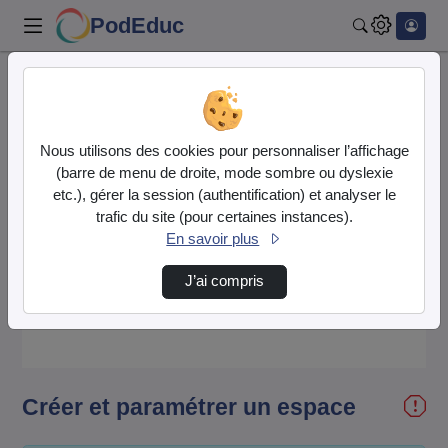
PodEduc
Rechercher
Accueil
Vidéos
Créer et paramétrer un espace
Nous utilisons des cookies pour personnaliser l’affichage
(barre de menu de droite, mode sombre ou dyslexie
etc.), gérer la session (authentification) et analyser le
trafic du site (pour certaines instances).
En savoir plus
Lire
J’ai compris
la
vidéo
Créer et paramétrer un espace