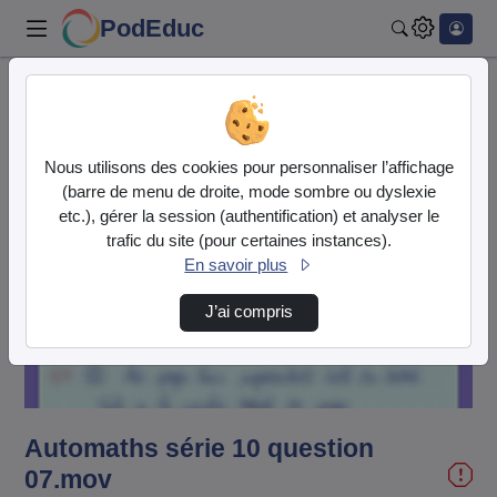
PodEduc
Rechercher
Accueil
Vidéos
Automaths série 10 question 07.mov
Nous utilisons des cookies pour personnaliser l’affichage
(barre de menu de droite, mode sombre ou dyslexie
etc.), gérer la session (authentification) et analyser le
trafic du site (pour certaines instances).
En savoir plus
Lire
J’ai compris
la
vidéo
Automaths série 10 question
07.mov