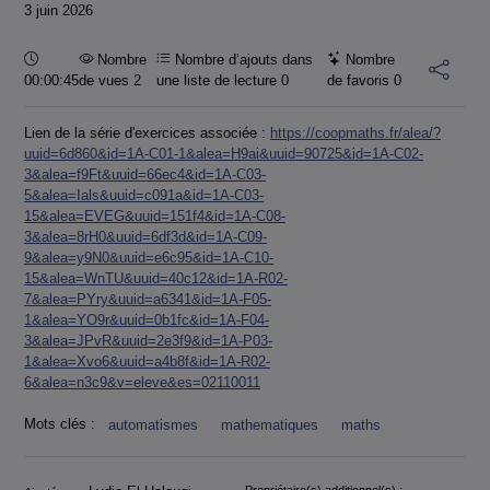
3 juin 2026
Durée :
Nombre
Nombre d’ajouts dans
Nombre
00:00:45
de vues 2
une liste de lecture
0
de favoris
0
Lien de la série d'exercices associée :
https://coopmaths.fr/alea/?
uuid=6d860&id=1A-C01-1&alea=H9ai&uuid=90725&id=1A-C02-
3&alea=f9Ft&uuid=66ec4&id=1A-C03-
5&alea=Ials&uuid=c091a&id=1A-C03-
15&alea=EVEG&uuid=151f4&id=1A-C08-
3&alea=8rH0&uuid=6df3d&id=1A-C09-
9&alea=y9N0&uuid=e6c95&id=1A-C10-
15&alea=WnTU&uuid=40c12&id=1A-R02-
7&alea=PYry&uuid=a6341&id=1A-F05-
1&alea=YO9r&uuid=0b1fc&id=1A-F04-
3&alea=JPvR&uuid=2e3f9&id=1A-P03-
1&alea=Xvo6&uuid=a4b8f&id=1A-R02-
6&alea=n3c9&v=eleve&es=02110011
Mots clés :
automatismes
mathematiques
maths
Propriétaire(s) additionnel(s) :