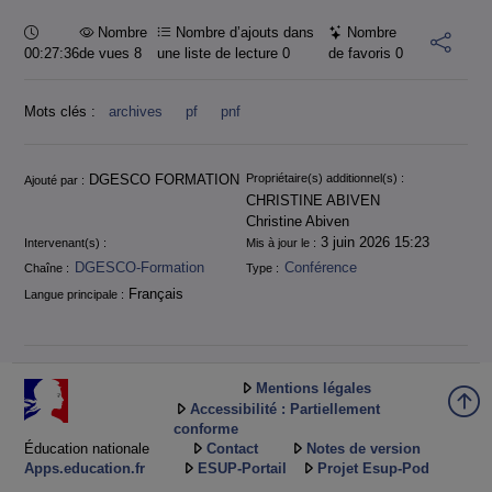
Durée :
Nombre
Nombre d’ajouts dans
Nombre
00:27:36
de vues 8
une liste de lecture
0
de favoris
0
Mots clés :
archives
pf
pnf
Informations
DGESCO FORMATION
Propriétaire(s) additionnel(s) :
Ajouté par :
CHRISTINE ABIVEN
Christine Abiven
3 juin 2026 15:23
Intervenant(s) :
Mis à jour le :
DGESCO-Formation
Conférence
Chaîne :
Type :
Français
Langue principale :
Mentions légales
Accessibilité : Partiellement
conforme
Éducation nationale
Contact
Notes de version
Apps.education.fr
ESUP-Portail
Projet Esup-Pod