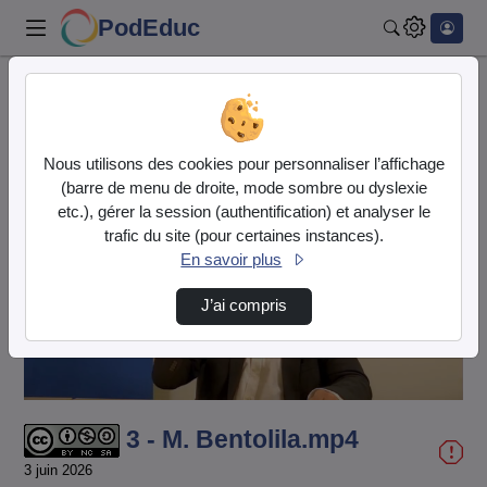
PodEduc
Rechercher
Accueil
Vidéos
3 - M. Bentolila.mp4
Nous utilisons des cookies pour personnaliser l’affichage
(barre de menu de droite, mode sombre ou dyslexie
etc.), gérer la session (authentification) et analyser le
trafic du site (pour certaines instances).
En savoir plus
Lire
J’ai compris
la
vidéo
3 - M. Bentolila.mp4
3 juin 2026