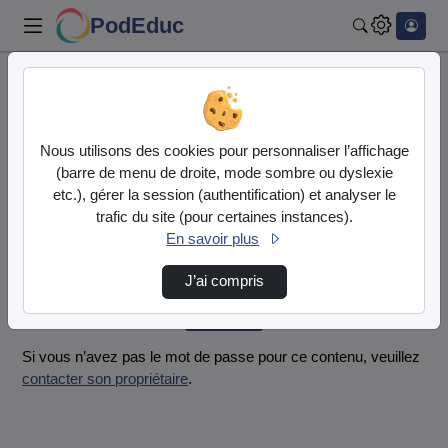
PodEduc
Rechercher
Accueil
Vidéos
Bonne fête maman timéo.mp4
Nous utilisons des cookies pour personnaliser l’affichage
Mot de passe requis
(barre de menu de droite, mode sombre ou dyslexie
Cette vidéo est protégée par un mot de passe, veuillez le
etc.), gérer la session (authentification) et analyser le
fournir et cliquez sur envoyer.
trafic du site (pour certaines instances).
En savoir plus
Mot de passe
*
J’ai compris
Envoyer
Si vous n’avez pas le mot de passe pour ce contenu, veuillez
contacter son propriétaire
.