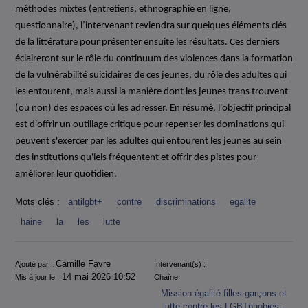
méthodes mixtes (entretiens, ethnographie en ligne,
questionnaire), l’intervenant reviendra sur quelques éléments clés
de la littérature pour présenter ensuite les résultats. Ces derniers
éclaireront sur le rôle du continuum des violences dans la formation
de la vulnérabilité suicidaires de ces jeunes, du rôle des adultes qui
les entourent, mais aussi la manière dont les jeunes trans trouvent
(ou non) des espaces où les adresser. En résumé, l'objectif principal
est d'offrir un outillage critique pour repenser les dominations qui
peuvent s'exercer par les adultes qui entourent les jeunes au sein
des institutions qu'iels fréquentent et offrir des pistes pour
améliorer leur quotidien.
Mots clés :
antilgbt+
contre
discriminations
egalite
haine
la
les
lutte
Informations
Camille Favre
Ajouté par :
Intervenant(s) :
14 mai 2026 10:52
Mis à jour le :
Chaîne :
Mission égalité filles-garçons et
lutte contre les LGBTphobies -