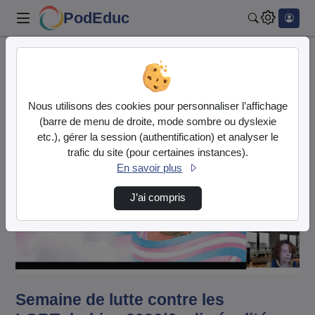
PodEduc
Rechercher
Accueil
Vidéos
Semaine de lutte contre les LGBTphobies 2026…
Nous utilisons des cookies pour personnaliser l’affichage
(barre de menu de droite, mode sombre ou dyslexie
etc.), gérer la session (authentification) et analyser le
trafic du site (pour certaines instances).
En savoir plus
J’ai compris
Lire
la
vidéo
Semaine de lutte contre les