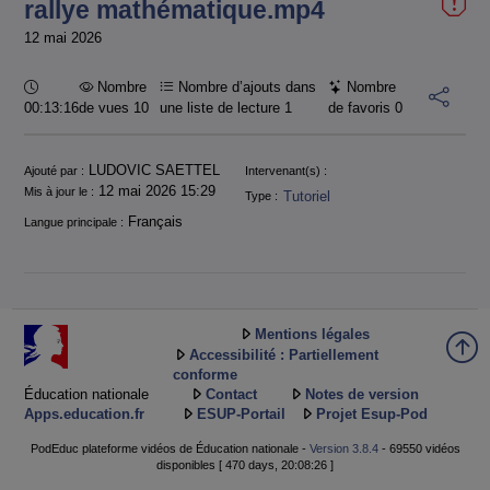
rallye mathématique.mp4
12 mai 2026
Durée :
Nombre
Nombre d’ajouts dans
Nombre
00:13:16
de vues 10
une liste de lecture
1
de favoris
0
Informations
LUDOVIC SAETTEL
Ajouté par :
Intervenant(s) :
12 mai 2026 15:29
Mis à jour le :
Tutoriel
Type :
Français
Langue principale :
Mentions légales
Accessibilité : Partiellement
conforme
Éducation nationale
Contact
Notes de version
Apps.education.fr
ESUP-Portail
Projet Esup-Pod
PodEduc plateforme vidéos de Éducation nationale -
Version 3.8.4
- 69550 vidéos
disponibles [ 470 days, 20:08:26 ]