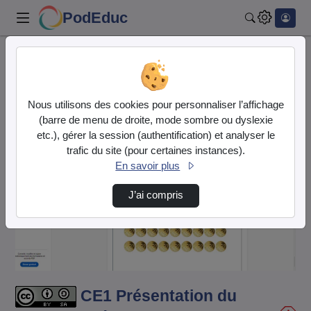
PodEduc
Rechercher
Accueil
Vidéos
CE1 Présentation du rallye mathématique.mp4
Nous utilisons des cookies pour personnaliser l’affichage
(barre de menu de droite, mode sombre ou dyslexie
etc.), gérer la session (authentification) et analyser le
trafic du site (pour certaines instances).
En savoir plus
J’ai compris
Lire
la
vidéo
CE1 Présentation du