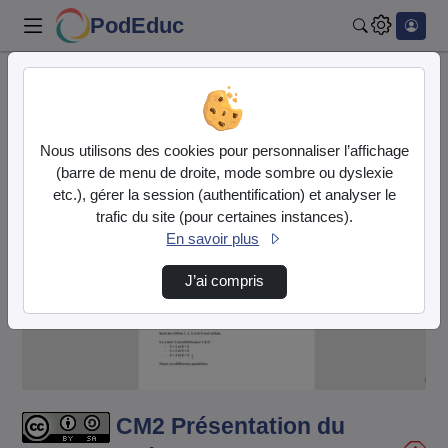
PodEduc
Rechercher
Accueil
Vidéos
CM2 Présentation du rallye mathématique ZAC
Nous utilisons des cookies pour personnaliser l’affichage
(barre de menu de droite, mode sombre ou dyslexie
etc.), gérer la session (authentification) et analyser le
trafic du site (pour certaines instances).
En savoir plus
J’ai compris
Lire
la
vidéo
CM2 Présentation du