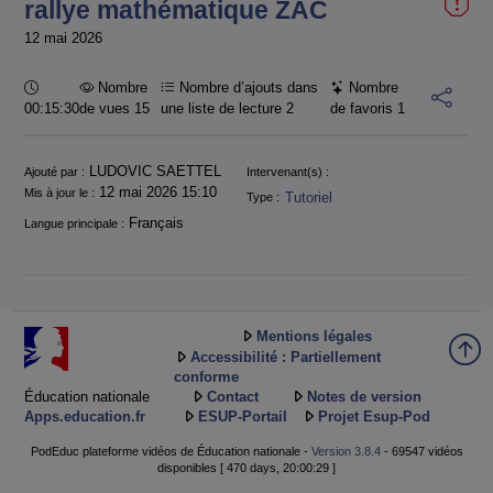
rallye mathématique ZAC
12 mai 2026
Durée :
Nombre
Nombre d’ajouts dans
Nombre
00:15:30
de vues 15
une liste de lecture
2
de favoris
1
Informations
LUDOVIC SAETTEL
Ajouté par :
Intervenant(s) :
12 mai 2026 15:10
Mis à jour le :
Tutoriel
Type :
Français
Langue principale :
Mentions légales
Accessibilité : Partiellement
conforme
Éducation nationale
Contact
Notes de version
Apps.education.fr
ESUP-Portail
Projet Esup-Pod
PodEduc plateforme vidéos de Éducation nationale -
Version 3.8.4
- 69547 vidéos
disponibles [ 470 days, 20:00:29 ]