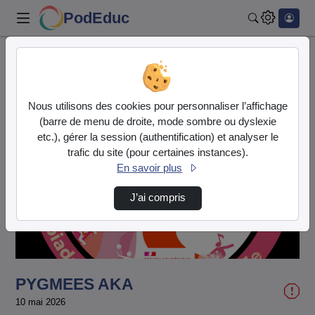
PodEduc
Rechercher
Accueil
Vidéos
PYGMEES AKA
Nous utilisons des cookies pour personnaliser l’affichage
(barre de menu de droite, mode sombre ou dyslexie
etc.), gérer la session (authentification) et analyser le
trafic du site (pour certaines instances).
En savoir plus
Lire
J’ai compris
la
vidéo
PYGMEES AKA
10 mai 2026