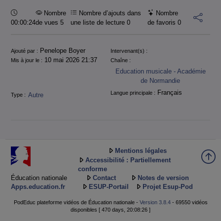
Durée :
Nombre
Nombre d’ajouts dans
Nombre
00:00:24
de vues 5
une liste de lecture
0
de favoris
0
Informations
Penelope Boyer
Ajouté par :
Intervenant(s) :
10 mai 2026 21:37
Mis à jour le :
Chaîne :
Education musicale - Académie
de Normandie
Français
Langue principale :
Autre
Type :
Mentions légales
Accessibilité : Partiellement
conforme
Éducation nationale
Contact
Notes de version
Apps.education.fr
ESUP-Portail
Projet Esup-Pod
PodEduc plateforme vidéos de Éducation nationale -
Version 3.8.4
- 69550 vidéos
disponibles [ 470 days, 20:08:26 ]