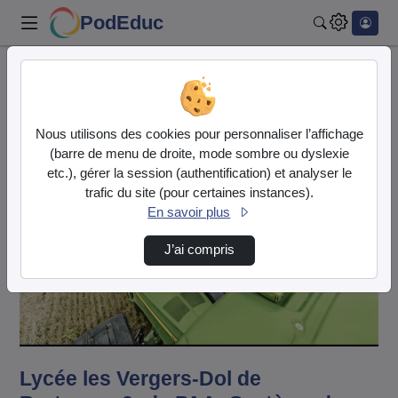
PodEduc
Rechercher
Accueil
Vidéos
Lycée les Vergers-Dol de Bretagne- 2nde PAA-…
Nous utilisons des cookies pour personnaliser l’affichage
(barre de menu de droite, mode sombre ou dyslexie
etc.), gérer la session (authentification) et analyser le
trafic du site (pour certaines instances).
En savoir plus
J’ai compris
Lire
la
vidéo
Lycée les Vergers-Dol de