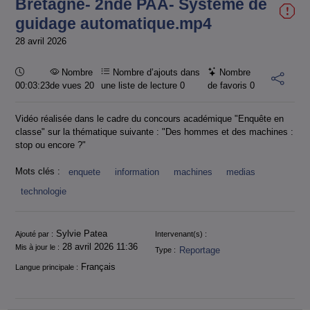
Bretagne- 2nde PAA- Système de
guidage automatique.mp4
28 avril 2026
Durée :
Nombre
Nombre d’ajouts dans
Nombre
00:03:23
de vues 20
une liste de lecture
0
de favoris
0
Vidéo réalisée dans le cadre du concours académique "Enquête en
classe" sur la thématique suivante : "Des hommes et des machines :
stop ou encore ?"
Mots clés :
enquete
information
machines
medias
technologie
Informations
Sylvie Patea
Ajouté par :
Intervenant(s) :
28 avril 2026 11:36
Mis à jour le :
Reportage
Type :
Français
Langue principale :