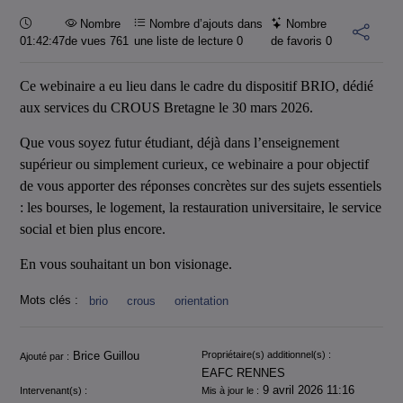
Durée :
Nombre
Nombre d’ajouts dans
Nombre
01:42:47
de vues 761
une liste de lecture
0
de favoris
0
Ce webinaire a eu lieu dans le cadre du dispositif BRIO, dédié
aux services du CROUS Bretagne le 30 mars 2026.
Que vous soyez futur étudiant, déjà dans l’enseignement
supérieur ou simplement curieux, ce webinaire a pour objectif
de vous apporter des réponses concrètes sur des sujets essentiels
: les bourses, le logement, la restauration universitaire, le service
social et bien plus encore.
En vous souhaitant un bon visionage.
Mots clés :
brio
crous
orientation
Informations
Brice Guillou
Propriétaire(s) additionnel(s) :
Ajouté par :
EAFC RENNES
9 avril 2026 11:16
Intervenant(s) :
Mis à jour le :