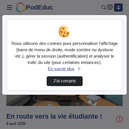
PodEduc
Rechercher
Accueil
Vidéos
En route vers la vie étudiante !
Nous utilisons des cookies pour personnaliser l’affichage
(barre de menu de droite, mode sombre ou dyslexie
etc.), gérer la session (authentification) et analyser le
trafic du site (pour certaines instances).
En savoir plus
Lire
J’ai compris
la
vidéo
En route vers la vie étudiante !
9 avril 2026