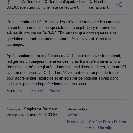
Durée :
Nombre
Nombre d’ajouts dans
Nombre
00:10:09
de vues 36
une liste de lecture
0
de favoris
0
Dans le cadre du Défi Babelio, les élèves de madame Bouard vous
présentent une émission spéciale sur le sujet. On y retrouve les
élèves du groupe de 5e 3-4-5 FR4 en tant que chroniqueurs ainsi
qu'Elohim en tant que présentateur et Abdoulaye et Yann à la
technique.
Après seulement trois séances au C.D.I pour découvrir le matériel,
rédiger les chroniques littéraires des livres lus et s'entrainer à l'oral,
l'émission a été enregistrée, dans les conditions du direct, le mardi 07
avril en une heure au C.D.I. Les élèves ont donc eu peu de temps
pour appréhender l'exercice et enregistrer ce podcast soyez donc
indulgent pour les imperfections qui subsistent...
Mots clés :
#college
#radio
Informations
Stephanie Berment
Ajouté par :
Intervenant(s) :
7 avril 2026 09:36
Mis à jour le :
Chaîne :
Normandie - Collège Denis Diderot
- Le Petit-Quevilly