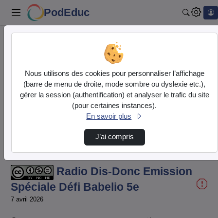
PodEduc
Recherch
Accueil
Vidéos
Radio Dis-Donc Emission Spéciale Défi Babeli…
Nous utilisons des cookies pour personnaliser l’affichage
(barre de menu de droite, mode sombre ou dyslexie etc.),
gérer la session (authentification) et analyser le trafic du site
(pour certaines instances).
En savoir plus
J’ai compris
Temps
00:00:000
/
Durée
10:09:072
Chargé
:
Lecture
Sourdine
Sous-
Image
Plein
22.07%
titres
dans
écran
l'image
actuel
Radio Dis-Donc Emission
Spéciale Défi Babelio 5e
7 avril 2026