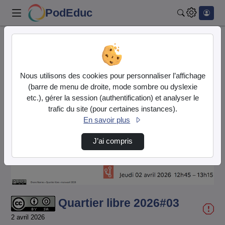
PodEduc
Rechercher
Accueil
Vidéos
Quartier libre 2026#03
Nous utilisons des cookies pour personnaliser l’affichage
(barre de menu de droite, mode sombre ou dyslexie
etc.), gérer la session (authentification) et analyser le
trafic du site (pour certaines instances).
En savoir plus
Lire
J’ai compris
la
vidéo
Quartier libre 2026#03
2 avril 2026