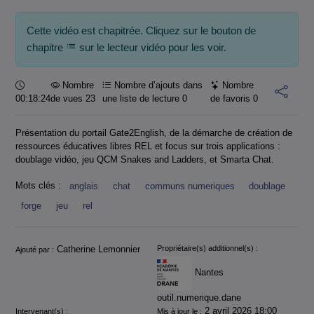
Cette vidéo est chapitrée. Cliquez sur le bouton de
chapitre
sur le lecteur vidéo pour les voir.
Durée :
Nombre
Nombre d’ajouts dans
Nombre
00:18:24
de vues 23
une liste de lecture
0
de favoris
0
Présentation du portail Gate2English, de la démarche de création de
ressources éducatives libres REL et focus sur trois applications :
doublage vidéo, jeu QCM Snakes and Ladders, et Smarta Chat.
Mots clés :
anglais
chat
communs numeriques
doublage
forge
jeu
rel
Informations
Catherine Lemonnier
Propriétaire(s) additionnel(s) :
Ajouté par :
Nantes
outil.numerique.dane
2 avril 2026 18:00
Intervenant(s) :
Mis à jour le :