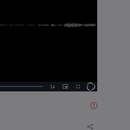
1x
Vitesse
Image
Plein
de
dans
écran
lecture
l'image