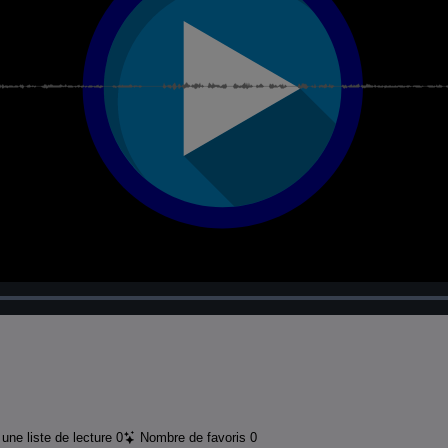
Chargé
:
100.00%
une liste de lecture
0
Nombre de favoris
0