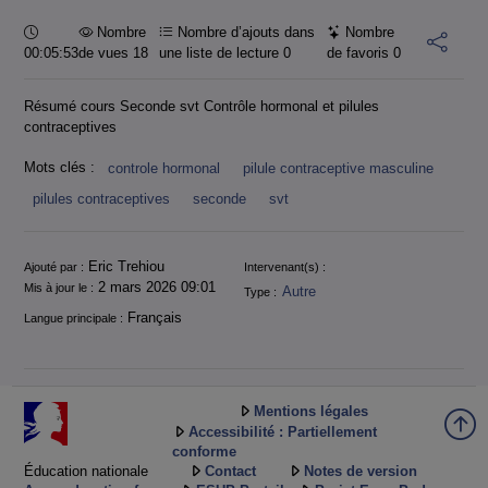
Durée :
Nombre
Nombre d’ajouts dans
Nombre
00:05:53
de vues 18
une liste de lecture
0
de favoris
0
Résumé cours Seconde svt Contrôle hormonal et pilules
contraceptives
Mots clés :
controle hormonal
pilule contraceptive masculine
pilules contraceptives
seconde
svt
Informations
Eric Trehiou
Ajouté par :
Intervenant(s) :
2 mars 2026 09:01
Mis à jour le :
Autre
Type :
Français
Langue principale :
Mentions légales
Accessibilité : Partiellement
conforme
Éducation nationale
Contact
Notes de version