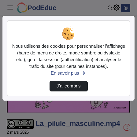
PodEduc
Rechercher
Accueil
Vidéos
La_pilule_masculine.mp4
Nous utilisons des cookies pour personnaliser l’affichage
(barre de menu de droite, mode sombre ou dyslexie
etc.), gérer la session (authentification) et analyser le
trafic du site (pour certaines instances).
En savoir plus
Lire
J’ai compris
la
vidéo
La_pilule_masculine.mp4
2 mars 2026