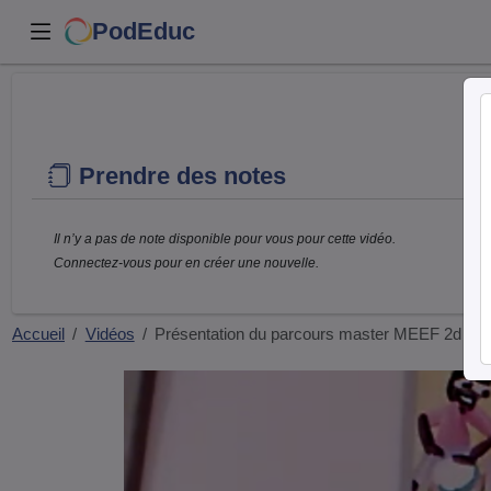
PodEduc
Prendre des notes
Il n’y a pas de note disponible pour vous pour cette vidéo.
Connectez-vous pour en créer une nouvelle.
Accueil
Vidéos
Présentation du parcours master MEEF 2d de