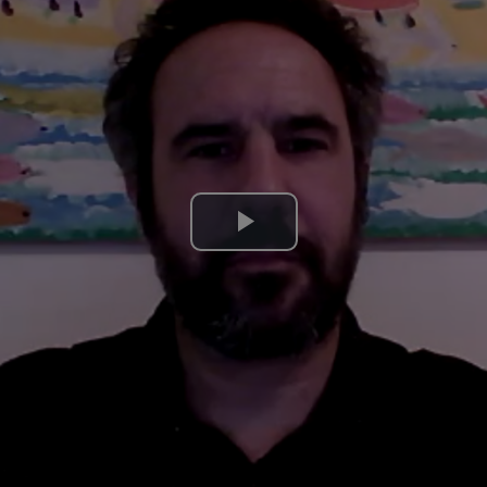
Lire
la
vidéo