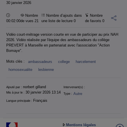
30 janvier 2026
Durée :
Nombre
Nombre d’ajouts dans
Nombre
00:02:00
de vues 21
une liste de lecture
0
de favoris
0
Vidéo court-métrage version courte en vue de participer au prix NAH
2026. Vidéo réalisée par l'équipe des ambassadeurs du collège
PREVERT à Marseille en partenariat avec l'association "Action
Bomaye".
Mots clés :
ambassadeurs
college
harcelement
homosexualite
lesbienne
Informations
norbert gilland
Ajouté par :
Intervenant(s) :
30 janvier 2026 13:14
Mis à jour le :
Autre
Type :
Français
Langue principale :
Mentions légales