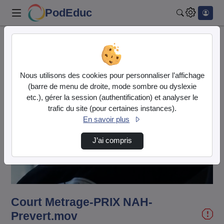
PodEduc
Rechercher
Accueil
Vidéos
Court Metrage-PRIX NAH-Prevert.mov
Nous utilisons des cookies pour personnaliser l’affichage
(barre de menu de droite, mode sombre ou dyslexie
etc.), gérer la session (authentification) et analyser le
trafic du site (pour certaines instances).
En savoir plus
Lire
J’ai compris
la
vidéo
Court Metrage-PRIX NAH-
Prevert.mov