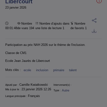
Libercourt
23 janvier 2026
Durée :
Nombre
Nombre d’ajouts dans
Nombre
00:01:48
de vues 194
une liste de lecture
1
de favoris
1
Participation au prix NAH 2026 sur le thème de l'inclusion.
Classe de CM1
Ecole Jean Jaurès de Libercourt
Mots clés :
ecole
inclusion
primaire
talent
Informations
Camille Kwiatkowski
Ajouté par :
Intervenant(s) :
23 janvier 2026 12:26
Mis à jour le :
Autre
Type :
Français
Langue principale :