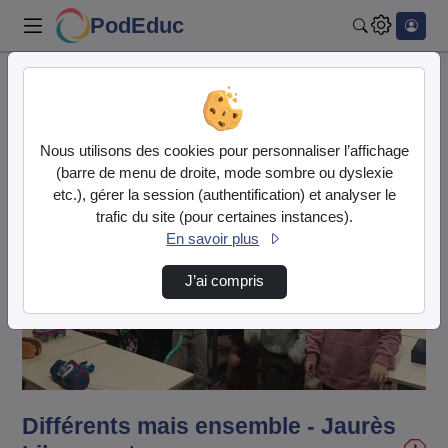
PodEduc
Rechercher
Accueil
Vidéos
Différents mais ensemble - Jaurès Libercourt
Nous utilisons des cookies pour personnaliser l’affichage
(barre de menu de droite, mode sombre ou dyslexie
etc.), gérer la session (authentification) et analyser le
trafic du site (pour certaines instances).
En savoir plus
J’ai compris
Lire
la
vidéo
Différents mais ensemble - Jaurès