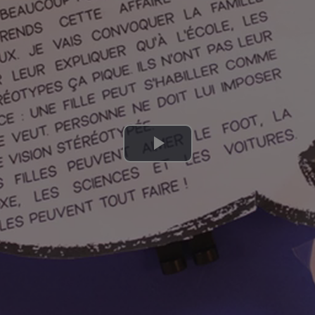
Lire
la
vidéo