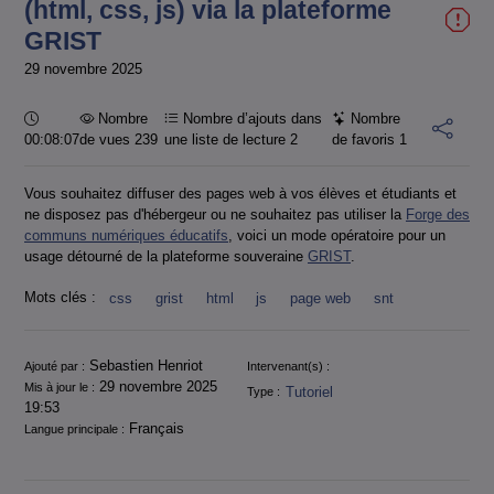
(html, css, js) via la plateforme
GRIST
29 novembre 2025
Durée :
Nombre
Nombre d’ajouts dans
Nombre
00:08:07
de vues 239
une liste de lecture
2
de favoris
1
Vous souhaitez diffuser des pages web à vos élèves et étudiants et
ne disposez pas d'hébergeur ou ne souhaitez pas utiliser la
Forge des
communs numériques éducatifs
, voici un mode opératoire pour un
usage détourné de la plateforme souveraine
GRIST
.
Mots clés :
css
grist
html
js
page web
snt
Informations
Sebastien Henriot
Ajouté par :
Intervenant(s) :
29 novembre 2025
Mis à jour le :
Tutoriel
Type :
19:53
Français
Langue principale :