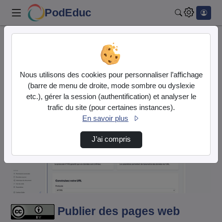
PodEduc
Rechercher
Accueil
Vidéos
Publier des pages web (html, css, js) via la…
Nous utilisons des cookies pour personnaliser l’affichage
(barre de menu de droite, mode sombre ou dyslexie
etc.), gérer la session (authentification) et analyser le
trafic du site (pour certaines instances).
En savoir plus
J’ai compris
Lire
la
vidéo
Publier des pages web