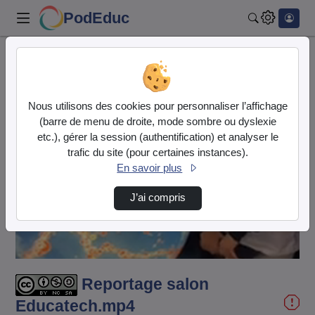
PodEduc
Rechercher
Accueil
Vidéos
Reportage salon Educatech.mp4
Nous utilisons des cookies pour personnaliser l’affichage
(barre de menu de droite, mode sombre ou dyslexie
etc.), gérer la session (authentification) et analyser le
trafic du site (pour certaines instances).
En savoir plus
Lire
J’ai compris
la
vidéo
Reportage salon
Educatech.mp4