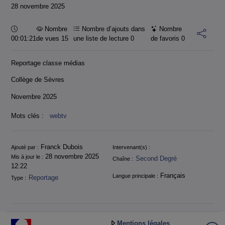
28 novembre 2025
Durée :
Nombre
Nombre d’ajouts dans
Nombre
00:01:21
de vues 15
une liste de lecture
0
de favoris
0
Reportage classe médias
Collège de Sèvres
Novembre 2025
Mots clés :
webtv
Informations
Franck Dubois
Ajouté par :
Intervenant(s) :
28 novembre 2025
Mis à jour le :
Second Degré
Chaîne :
12:22
Français
Langue principale :
Reportage
Type :
Mentions légales