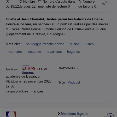
Durée :
Nombre
Nombre d’ajouts dans
Nombre
00:19:12
de vues 12
une liste de lecture
0
de favoris
0
Odette et Jean Chevolot, Justes parmi les Nations de Cosne-
Cours-
sur-Loire
, un panneau et un podcast réalisés par des élèves
du Lycée Professionnel Simone Dounon de Cosne-Cours-sur-Loire
(Département de la Nièvre, Bourgogne).
Mots clés :
bourgogne-franche-comte
guerre
justes
memoires
seconde
tiraailleurs
tsiganes
Informations
Intervenant(s) :
CLEMI
Ajouté par :
académie de Besançon
25 novembre 2025
Mis à jour le :
Podcast
Type :
17:56
Français
Langue principale :
Mentions légales