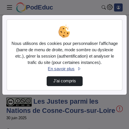
PodEduc
Rechercher
Accueil
Vidéos
Les Justes parmi les Nations de Cosne-Cours-…
Nous utilisons des cookies pour personnaliser l’affichage
(barre de menu de droite, mode sombre ou dyslexie
etc.), gérer la session (authentification) et analyser le
trafic du site (pour certaines instances).
En savoir plus
J’ai compris
Temps
00:00:000
/
Durée
19:12:340
Chargé
:
Lecture
Sourdine
Image
Plein
11.59%
dans
écran
l'image
actuel
Les Justes parmi les
Nations de Cosne-Cours-sur-Loire
30 juin 2025