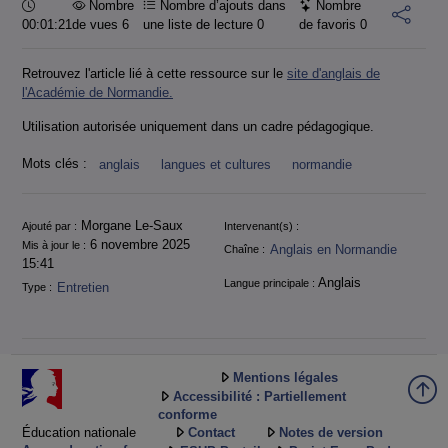
Durée :
Nombre
Nombre d’ajouts dans
Nombre
00:01:21
de vues 6
une liste de lecture
0
de favoris
0
Retrouvez l'article lié à cette ressource sur le
site d'anglais de
l'Académie de Normandie.
Utilisation autorisée uniquement dans un cadre pédagogique.
Mots clés :
anglais
langues et cultures
normandie
Informations
Morgane Le-Saux
Ajouté par :
Intervenant(s) :
6 novembre 2025
Mis à jour le :
Anglais en Normandie
Chaîne :
15:41
Anglais
Langue principale :
Entretien
Type :
Mentions légales
Accessibilité : Partiellement
conforme
Éducation nationale
Contact
Notes de version