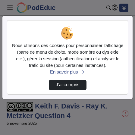
PodEduc
Rechercher
Accueil
Vidéos
Keith F. Davis - Ray K. Metzker Question 4
Nous utilisons des cookies pour personnaliser l’affichage
(barre de menu de droite, mode sombre ou dyslexie
etc.), gérer la session (authentification) et analyser le
trafic du site (pour certaines instances).
En savoir plus
J’ai compris
Temps
00:00:000
/
Durée
01:21:091
Chargé
:
Lecture
Sourdine
Image
Plein
100.00%
dans
écran
l'image
actuel
Keith F. Davis - Ray K.
Metzker Question 4
6 novembre 2025