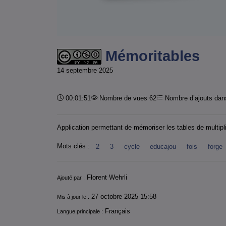
Mémoritables
14 septembre 2025
Durée :
00:01:51
Nombre de vues 62
Nombre d’ajouts dans
Application permettant de mémoriser les tables de multipli
Mots clés :
2
3
cycle
educajou
fois
forge
Informations
Florent Wehrli
Ajouté par :
27 octobre 2025 15:58
Mis à jour le :
Français
Langue principale :