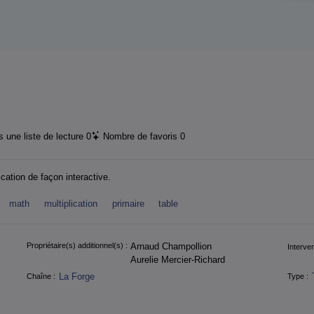
 une liste de lecture
0
Nombre de favoris
0
cation de façon interactive.
math
multiplication
primaire
table
Propriétaire(s) additionnel(s) :
Arnaud Champollion
Interven
Aurelie Mercier-Richard
La Forge
Chaîne :
Type :