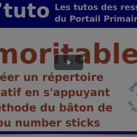
Lire
la
vidéo