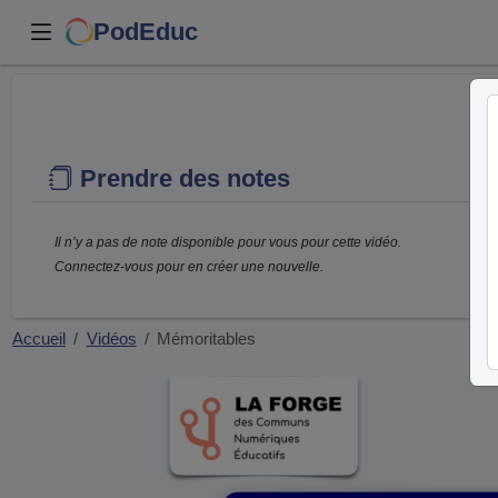
PodEduc
Prendre des notes
Il n’y a pas de note disponible pour vous pour cette vidéo.
Connectez-vous pour en créer une nouvelle.
Accueil
Vidéos
Mémoritables