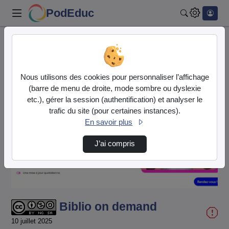
PodEduc
Rechercher
Accueil
Vidéos
Biblio on demand
Nous utilisons des cookies pour personnaliser l’affichage
(barre de menu de droite, mode sombre ou dyslexie
etc.), gérer la session (authentification) et analyser le
trafic du site (pour certaines instances).
En savoir plus
Lire
J’ai compris
la
vidéo
Biblio on demand
10 juillet 2025