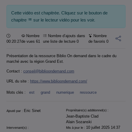
Cette vidéo est chapitrée. Cliquez sur le bouton de
chapitre
sur le lecteur vidéo pour les voir.
Durée :
Nombre
Nombre d’ajouts dans
Nombre
00:20:27
de vues 61
une liste de lecture
0
de favoris
0
Présentation de la ressource Biblio On demand dans le cadre du
marché avec la région Grand Est.
Contact :
conseil@biblioondemand.com
URL du site :
https://www.biblioondemand.com/
Mots clés :
est
grand
numerique
ressource
Informations
Eric Sinet
Propriétaire(s) additionnel(s) :
Ajouté par :
Jean-Baptiste Clad
Alain Sozanski
10 juillet 2025 14:37
Intervenant(s) :
Mis à jour le :