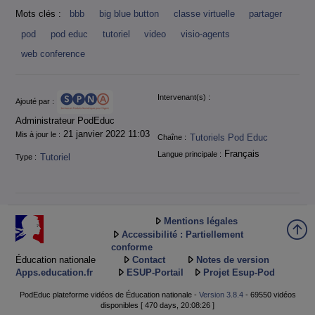
Mots clés :
bbb
big blue button
classe virtuelle
partager
pod
pod educ
tutoriel
video
visio-agents
web conference
Informations
Intervenant(s) :
Ajouté par :
Administrateur PodEduc
21 janvier 2022 11:03
Mis à jour le :
Tutoriels Pod Educ
Chaîne :
Français
Langue principale :
Tutoriel
Type :
Mentions légales
Accessibilité : Partiellement
conforme
Éducation nationale
Contact
Notes de version
Apps.education.fr
ESUP-Portail
Projet Esup-Pod
PodEduc plateforme vidéos de Éducation nationale -
Version 3.8.4
- 69550 vidéos
disponibles [ 470 days, 20:08:26 ]