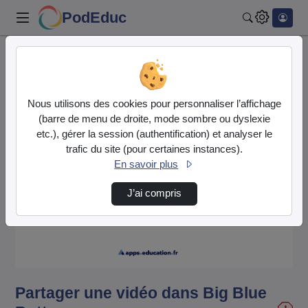
PodEduc
Rechercher
Accueil
Vidéos
Partager une vidéo dans Big Blue Button
Nous utilisons des cookies pour personnaliser l’affichage
(barre de menu de droite, mode sombre ou dyslexie
etc.), gérer la session (authentification) et analyser le
trafic du site (pour certaines instances).
En savoir plus
J’ai compris
Lire
la
vidéo
Partager une vidéo dans Big Blue