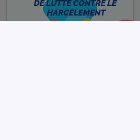
Journée NAH Collège Rostand Sains en Gohel…
00:07:10