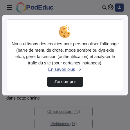
PodEduc
Rechercher
Accueil
OTA 62
OTA 62
Nous utilisons des cookies pour personnaliser l’affichage
Vidéo
Audio
(barre de menu de droite, mode sombre ou dyslexie
etc.), gérer la session (authentification) et analyser le
Chaîne du projet "Objectif : Territoires Apprenants"
trafic du site (pour certaines instances).
- DSDEN du Pas de Calais
En savoir plus
Plus d'infos sur
https://ota62.site.ac-lille.fr
J’ai compris
2 thèmes trouvés dans cette chaine - 136 vidéos trouvées
dans cette chaine
Climat scolaire (42)
Webinaires (15)