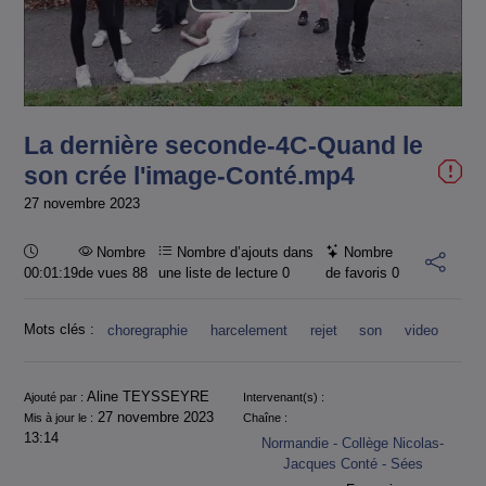
Lire
la
vidéo
La dernière seconde-4C-Quand le
son crée l'image-Conté.mp4
27 novembre 2023
Durée :
Nombre
Nombre d’ajouts dans
Nombre
00:01:19
de vues 88
une liste de lecture
0
de favoris
0
Mots clés :
choregraphie
harcelement
rejet
son
video
Informations
Aline TEYSSEYRE
Ajouté par :
Intervenant(s) :
27 novembre 2023
Mis à jour le :
Chaîne :
13:14
Normandie - Collège Nicolas-
Jacques Conté - Sées