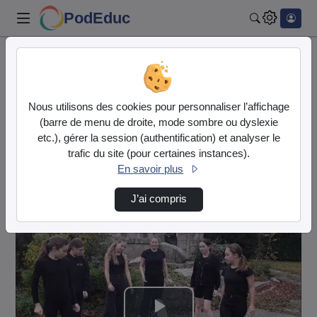
PodEduc
Rechercher
Accueil
Normandie - Collège Nicolas-Jacques Conté - Sées
Nous utilisons des cookies pour personnaliser l’affichage
La Dernière Seconde-4c-Quand Le Son Crée L'I…
(barre de menu de droite, mode sombre ou dyslexie
etc.), gérer la session (authentification) et analyser le
Normandie -
trafic du site (pour certaines instances).
Collège Nicolas-Jacques Conté -
En savoir plus
Sées
J’ai compris
https://conte-sees.college.ac-normandie.fr/