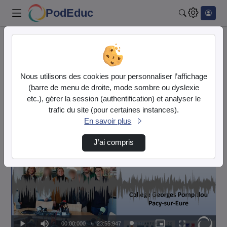
PodEduc
Rechercher
Accueil
Normandie - Collège Georges Pompidou - Pacy-sur-
Nous utilisons des cookies pour personnaliser l’affichage
Eure
(barre de menu de droite, mode sombre ou dyslexie
Interview De Mme Duranton, Sénatrice De L'Eu…
etc.), gérer la session (authentification) et analyser le
trafic du site (pour certaines instances).
Normandie -
En savoir plus
Collège Georges Pompidou - Pacy-
sur-Eure
J’ai compris
Temps
00:00:000
/
Durée
23:55:947
Chargé
:
Lecture
Sourdine
Image
Plein