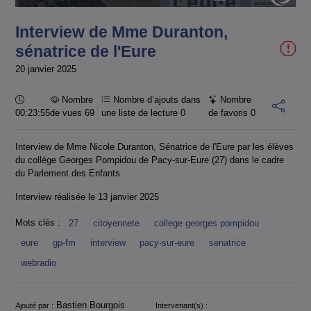
9.34%
dans
écran
l'image
actuel
Interview de Mme Duranton,
sénatrice de l'Eure
20 janvier 2025
Durée :
Nombre
Nombre d’ajouts dans
Nombre
00:23:55
de vues 69
une liste de lecture
0
de favoris
0
Interview de Mme Nicole Duranton, Sénatrice de l'Eure par les élèves
du collège Georges Pompidou de Pacy-sur-Eure (27) dans le cadre
du Parlement des Enfants.
Interview réalisée le 13 janvier 2025
Mots clés :
27
citoyennete
college georges pompidou
eure
gp-fm
interview
pacy-sur-eure
senatrice
webradio
Informations
Bastien Bourgois
Ajouté par :
Intervenant(s) :