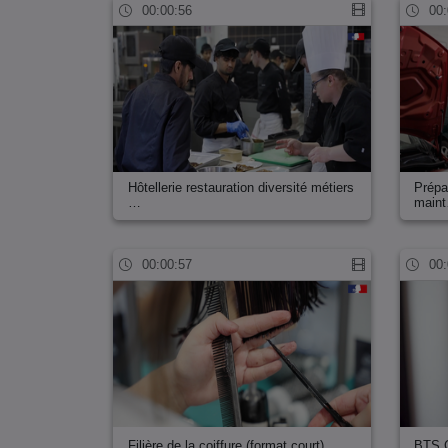
00:00:56
00:
Hôtellerie restauration diversité métiers
Prépa
…
main
00:00:57
00:
Filière de la coiffure (format court)
BTS C