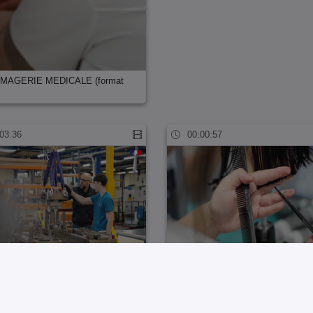
IMAGERIE MEDICALE (format
03:36
00:00:57
tion BTS CPDE (format long)
Filière de la coiffure (format court
03:05
00:00:45