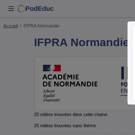
PodEduc
Accueil
IFPRA Normandie
IFPRA Normandie
25 vidéos trouvées dans cette chaine
25 vidéos trouvées sans thème