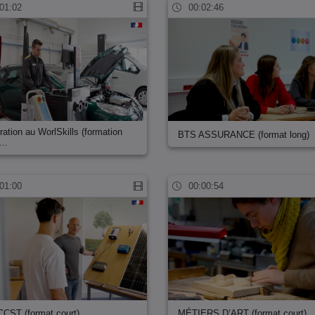
01:02
00:02:46
ration au WorlSkills (formation
BTS ASSURANCE (format long)
t…
01:00
00:00:54
CST (format court)
MÉTIERS D’ART (format court)