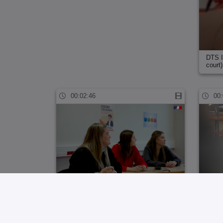
DTS 
court)
00:02:46
00:
BTS ASSURANCE (format long)
Forma
00:00:54
00: