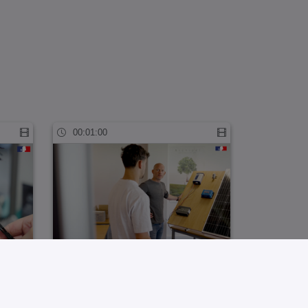
00:01:00
)
BTS CCST (format court)
00:01:09