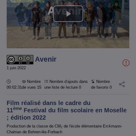
Lire
la
vidéo
Avenir
1 juin 2022
Durée :
Nombre
Nombre d’ajouts dans
Nombre
00:02:31
de vues 15
une liste de lecture
0
de favoris
0
Film réalisé dans le cadre du
ème
11
Festival du film scolaire en Moselle
; édition 2022
Production de la classe de CM
de l'école élémentaire Erckmann-
2
Chatrian de Behren-lès-Forbach