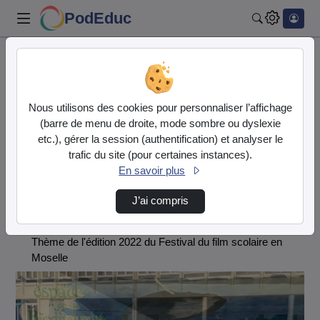
PodEduc
Rechercher
Accueil
Festival du Film Scolaire en Moselle
Tous différents, tous égaux
Avenir
Nous utilisons des cookies pour personnaliser l’affichage
(barre de menu de droite, mode sombre ou dyslexie
Festival du Film Scolaire en
etc.), gérer la session (authentification) et analyser le
Moselle
trafic du site (pour certaines instances).
En savoir plus
Description de la chaîne
J’ai compris
Tous différents, tous égaux
Thème de l'édition 2022 du Festival du film scolaire en
Moselle