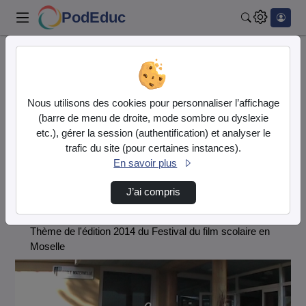
PodEduc
Rechercher
Accueil
Festival du Film Scolaire en Moselle
Raconte-moi ton école
À L'École Des Petits Sorciers
Nous utilisons des cookies pour personnaliser l’affichage
(barre de menu de droite, mode sombre ou dyslexie
Festival du Film Scolaire en
etc.), gérer la session (authentification) et analyser le
Moselle
trafic du site (pour certaines instances).
En savoir plus
Description de la chaîne
J’ai compris
Raconte-moi ton école
Thème de l'édition 2014 du Festival du film scolaire en
Moselle