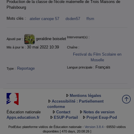
Production de la classe de l'école maternelle de Trois Maisons de
Phalsbourg
Mots clés :
atelier canope 57
dsden57
ffsm
Informations
Intervenant(s) :
geraldine boiselet
Ajouté par :
30 mai 2022 10:39
Mis à jour le :
Chaîne :
Festival du Film Scolaire en
Moselle
Français
Langue principale :
Reportage
Type :
Mentions légales
Accessibilité : Partiellement
conforme
Éducation nationale
Contact
Notes de version
Apps.education.fr
ESUP-Portail
Projet Esup-Pod
PodEduc plateforme vidéos de Éducation nationale -
Version 3.8.4
- 69550 vidéos
disponibles [ 470 days, 20:08:26 ]