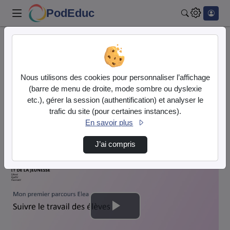
PodEduc
Rechercher
Accueil
DRANE Orléans-Tours
Suivre Le Travail Des Élèves Dans Elea
Nous utilisons des cookies pour personnaliser l’affichage
(barre de menu de droite, mode sombre ou dyslexie
DRANE Orléans-
etc.), gérer la session (authentification) et analyser le
Tours
trafic du site (pour certaines instances).
En savoir plus
Description de la chaîne
J’ai compris
Lire