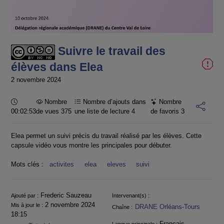
la
vidéo
Suivre le travail des
élèves dans Elea
2 novembre 2024
Durée :
Nombre
Nombre d’ajouts dans
Nombre
00:02:53
de vues 375
une liste de lecture
4
de favoris
3
Elea permet un suivi précis du travail réalisé par les élèves. Cette
capsule vidéo vous montre les principales pour débuter.
Mots clés :
activites
elea
eleves
suivi
Informations
Frederic Sauzeau
Ajouté par :
Intervenant(s) :
2 novembre 2024
Mis à jour le :
DRANE Orléans-Tours
Chaîne :
18:15
Français
Langue principale :