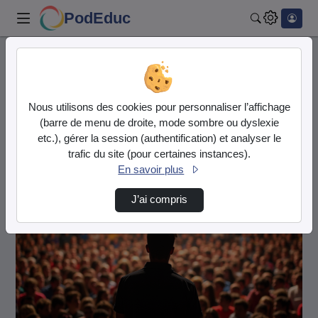
PodEduc
Rechercher
Accueil
DRANE de La Réunion
Conférences
DRANE de La Réunion
Nous utilisons des cookies pour personnaliser l’affichage
Vidéo
(barre de menu de droite, mode sombre ou dyslexie
Audio
etc.), gérer la session (authentification) et analyser le
trafic du site (pour certaines instances).
Conférences
En savoir plus
J’ai compris