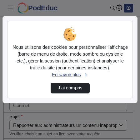
PodEduc
Rechercher
Cocher
Accueil
Contactez nous
cette case
si vous
Contactez nous
Nous utilisons des cookies pour personnaliser l’affichage
êtes un
(barre de menu de droite, mode sombre ou dyslexie
humain en
etc.), gérer la session (authentification) et analyser le
Votre message
métal
trafic du site (pour certaines instances).
(obligatoire)
En savoir plus
Nom
*
J’ai compris
Courriel
*
Sujet
*
Veuillez choisir un sujet en lien avec votre requête